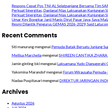
Respons Cepat Pos TNI AL Selatpanjang Bersama Tim SAR
Perkuat Sinergitas, Danlanal Nias Laksanakan Kunjungan Si
Perkuat Sinergitas, Danlanal Nias Laksanakan Kunjungan Si
Umar Key Bongkar Janji Manis Dirut Pasar Jaya, Saya Ma
Resmi Dilantik Pengurus GEMAS 2026-2029, Said Latuco
Recent Comments
Siti manurung
mengenai
Pemuda Batak Bersatu Junjung S
Mellisa Marchelia
mengenai
SHIREEN CANTIKA ZHARA 
Jamin ginting bkl
mengenai
Laksamana Yudo Dianugerahi Ge
Yakomina Marandof
mengenai
Forum Wirausaha Pemuda-P
Nadaa Puspitasari
mengenai
DIREKTUR JARINGAN IND
Archives
Agustus 2026
Juli 2026