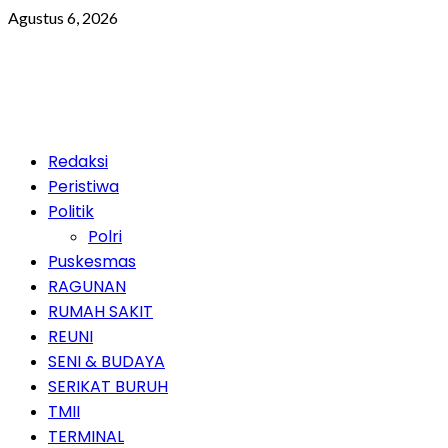
Skip
Agustus 6, 2026
to
content
Primary
Redaksi
Menu
Peristiwa
Politik
Polri
Puskesmas
RAGUNAN
RUMAH SAKIT
REUNI
SENI & BUDAYA
SERIKAT BURUH
TMII
TERMINAL