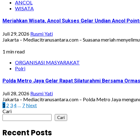
ANCOL
WISATA
Meriahkan Wisata, Ancol Sukses Gelar Undian Ancol Poin
Juli 29, 2026
Rusmi Yati
Jakarta – Mediacitranusantara.com – Suasana meriah menyelimut
1 min read
ORGANISASI MASYARAKAT
Polri
Polda Metro Jaya Gelar Rapat Silaturahmi Bersama Ormas
Juli 28, 2026
Rusmi Yati
Jakarta – Mediacitranusantara.com – Polda Metro Jaya mengund
Paginasi
1
2
3
4
…
7
Next
Cari
pos
Cari
Recent Posts