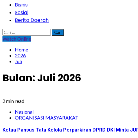
Bisnis
Sosial
Berita Daerah
Cari
untuk:
Watch Online
Home
2026
Juli
Bulan:
Juli 2026
2 min read
Nasional
ORGANISASI MASYARAKAT
Ketua Pansus Tata Kelola Perparkiran DPRD DKI Minta JU