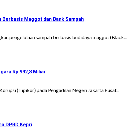
h Berbasis Maggot dan Bank Sampah
gkan pengelolaan sampah berbasis budidaya maggot (Black...
ara Rp 992,8 Miliar
orupsi (Tipikor) pada Pengadilan Negeri Jakarta Pusat...
rna DPRD Kepri