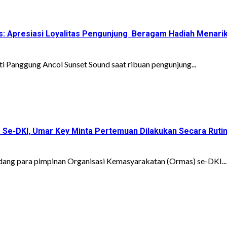
ts: Apresiasi Loyalitas Pengunjung Beragam Hadiah Menari
i Panggung Ancol Sunset Sound saat ribuan pengunjung...
 Se-DKI, Umar Key Minta Pertemuan Dilakukan Secara Ruti
ang para pimpinan Organisasi Kemasyarakatan (Ormas) se-DKI...