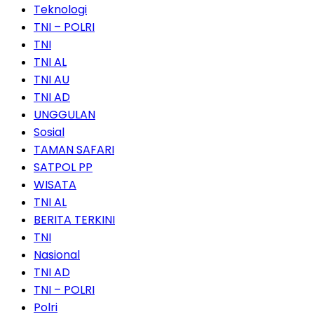
Teknologi
TNI – POLRI
TNI
TNI AL
TNI AU
TNI AD
UNGGULAN
Sosial
TAMAN SAFARI
SATPOL PP
WISATA
TNI AL
BERITA TERKINI
TNI
Nasional
TNI AD
TNI – POLRI
Polri