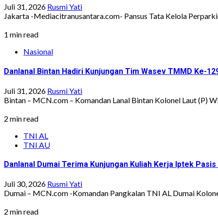
Juli 31, 2026
Rusmi Yati
Jakarta -Mediacitranusantara.com- Pansus Tata Kelola Perparki
1 min read
Nasional
Danlanal Bintan Hadiri Kunjungan Tim Wasev TMMD Ke-12
Juli 31, 2026
Rusmi Yati
Bintan – MCN.com – Komandan Lanal Bintan Kolonel Laut (P) W
2 min read
TNI AL
TNI AU
Danlanal Dumai Terima Kunjungan Kuliah Kerja Iptek Pasi
Juli 30, 2026
Rusmi Yati
Dumai – MCN.com -Komandan Pangkalan TNI AL Dumai Kolonel L
2 min read