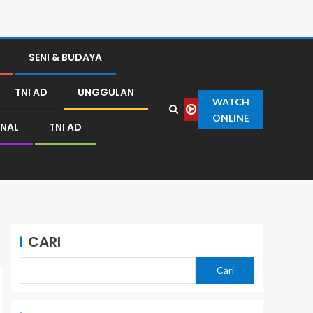
SENI & BUDAYA
TNI AD
UNGGULAN
WATCH
ONLINE
NAL
TNI AD
CARI
Cari