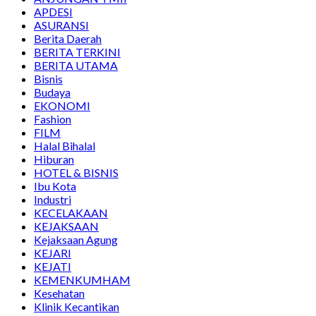
APDESI
ASURANSI
Berita Daerah
BERITA TERKINI
BERITA UTAMA
Bisnis
Budaya
EKONOMI
Fashion
FILM
Halal Bihalal
Hiburan
HOTEL & BISNIS
Ibu Kota
Industri
KECELAKAAN
KEJAKSAAN
Kejaksaan Agung
KEJARI
KEJATI
KEMENKUMHAM
Kesehatan
Klinik Kecantikan