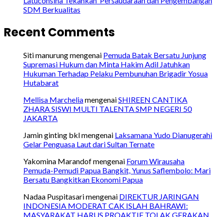
Latuconsina Tekankan Persaudaraan dan Pengembangan
SDM Berkualitas
Recent Comments
Siti manurung
mengenai
Pemuda Batak Bersatu Junjung
Supremasi Hukum dan Minta Hakim Adil Jatuhkan
Hukuman Terhadap Pelaku Pembunuhan Brigadir Yosua
Hutabarat
Mellisa Marchelia
mengenai
SHIREEN CANTIKA
ZHARA SISWI MULTI TALENTA SMP NEGERI 50
JAKARTA
Jamin ginting bkl
mengenai
Laksamana Yudo Dianugerahi
Gelar Penguasa Laut dari Sultan Ternate
Yakomina Marandof
mengenai
Forum Wirausaha
Pemuda-Pemudi Papua Bangkit, Yunus Saflembolo: Mari
Bersatu Bangkitkan Ekonomi Papua
Nadaa Puspitasari
mengenai
DIREKTUR JARINGAN
INDONESIA MODERAT CAK ISLAH BAHRAWI:
MASYARAKAT HARUS PROAKTIF TOLAK GERAKAN