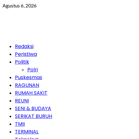
Skip
Agustus 6, 2026
to
content
Primary
Redaksi
Menu
Peristiwa
Politik
Polri
Puskesmas
RAGUNAN
RUMAH SAKIT
REUNI
SENI & BUDAYA
SERIKAT BURUH
TMII
TERMINAL