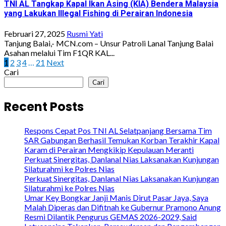
TNI AL Tangkap Kapal Ikan Asing (KIA) Bendera Malaysia
yang Lakukan Illegal Fishing di Perairan Indonesia
Februari 27, 2025
Rusmi Yati
Tanjung Balai,- MCN.com – Unsur Patroli Lanal Tanjung Balai
Asahan melalui Tim F1QR KAL...
Paginasi
1
2
3
4
…
21
Next
Cari
pos
Cari
Recent Posts
Respons Cepat Pos TNI AL Selatpanjang Bersama Tim
SAR Gabungan Berhasil Temukan Korban Terakhir Kapal
Karam di Perairan Mengkikip Kepulauan Meranti
Perkuat Sinergitas, Danlanal Nias Laksanakan Kunjungan
Silaturahmi ke Polres Nias
Perkuat Sinergitas, Danlanal Nias Laksanakan Kunjungan
Silaturahmi ke Polres Nias
Umar Key Bongkar Janji Manis Dirut Pasar Jaya, Saya
Malah Diperas dan Difitnah ke Gubernur Pramono Anung
Resmi Dilantik Pengurus GEMAS 2026-2029, Said