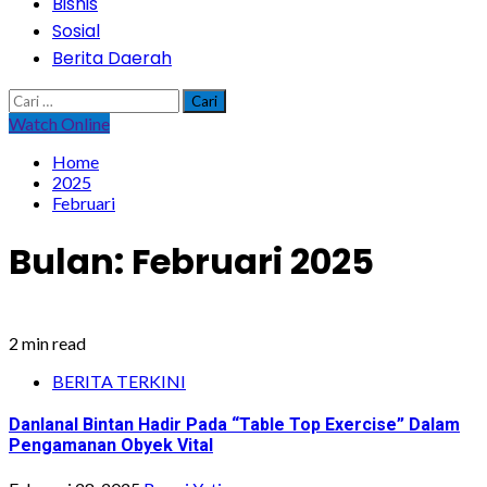
Bisnis
Sosial
Berita Daerah
Cari
untuk:
Watch Online
Home
2025
Februari
Bulan:
Februari 2025
2 min read
BERITA TERKINI
Danlanal Bintan Hadir Pada “Table Top Exercise” Dalam
Pengamanan Obyek Vital