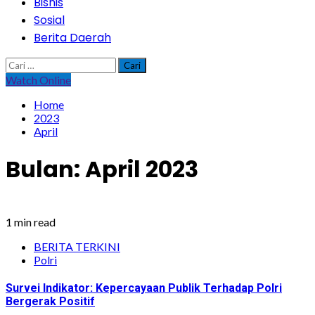
Bisnis
Sosial
Berita Daerah
Cari
untuk:
Watch Online
Home
2023
April
Bulan:
April 2023
1 min read
BERITA TERKINI
Polri
Survei Indikator: Kepercayaan Publik Terhadap Polri
Bergerak Positif