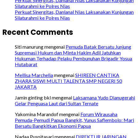
Perkuat Sinergitas, Danlanal Nias Laksanakan Kunjungan
Silaturahmi ke Polres Nias
Perkuat Sinergitas, Danlanal Nias Laksanakan Kunjungan
Silaturahmi ke Polres Nias
Recent Comments
Siti manurung
mengenai
Pemuda Batak Bersatu Junjung
Supremasi Hukum dan Minta Hakim Adil Jatuhkan
Hukuman Terhadap Pelaku Pembunuhan Brigadir Yosua
Hutabarat
Mellisa Marchelia
mengenai
SHIREEN CANTIKA
ZHARA SISWI MULTI TALENTA SMP NEGERI 50
JAKARTA
Jamin ginting bkl
mengenai
Laksamana Yudo Dianugerahi
Gelar Penguasa Laut dari Sultan Ternate
Yakomina Marandof
mengenai
Forum Wirausaha
Pemuda-Pemudi Papua Bangkit, Yunus Saflembolo: Mari
Bersatu Bangkitkan Ekonomi Papua
Nadaa Puspitasari
mengenai
DIREKTUR JARINGAN