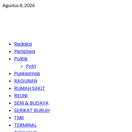
Skip
Agustus 8, 2026
to
content
Primary
Redaksi
Menu
Peristiwa
Politik
Polri
Puskesmas
RAGUNAN
RUMAH SAKIT
REUNI
SENI & BUDAYA
SERIKAT BURUH
TMII
TERMINAL