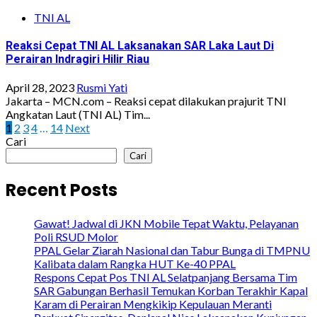
TNI AL
Reaksi Cepat TNI AL Laksanakan SAR Laka Laut Di
Perairan Indragiri Hilir Riau
April 28, 2023
Rusmi Yati
Jakarta – MCN.com – Reaksi cepat dilakukan prajurit TNI
Angkatan Laut (TNI AL) Tim...
Paginasi
1
2
3
4
…
14
Next
Cari
pos
Cari
Recent Posts
Gawat! Jadwal di JKN Mobile Tepat Waktu, Pelayanan
Poli RSUD Molor
PPAL Gelar Ziarah Nasional dan Tabur Bunga di TMPNU
Kalibata dalam Rangka HUT Ke-40 PPAL
Respons Cepat Pos TNI AL Selatpanjang Bersama Tim
SAR Gabungan Berhasil Temukan Korban Terakhir Kapal
Karam di Perairan Mengkikip Kepulauan Meranti