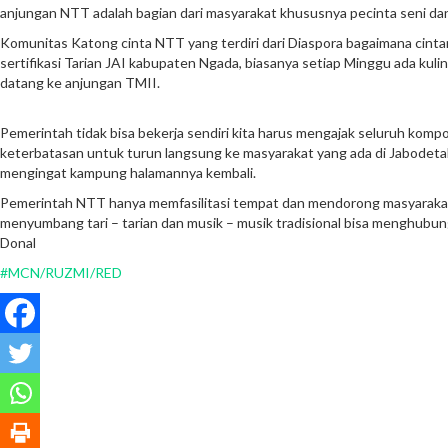
anjungan NTT adalah bagian dari masyarakat khususnya pecinta seni da
Komunitas Katong cinta NTT yang terdiri dari Diaspora bagaimana cintan
sertifikasi Tarian JAI kabupaten Ngada, biasanya setiap Minggu ada kulin
datang ke anjungan TMII.
Pemerintah tidak bisa bekerja sendiri kita harus mengajak seluruh kom
keterbatasan untuk turun langsung ke masyarakat yang ada di Jabodet
mengingat kampung halamannya kembali.
Pemerintah NTT hanya memfasilitasi tempat dan mendorong masyarakat un
menyumbang tari – tarian dan musik – musik tradisional bisa menghubung
Donal
#MCN/RUZMI/RED