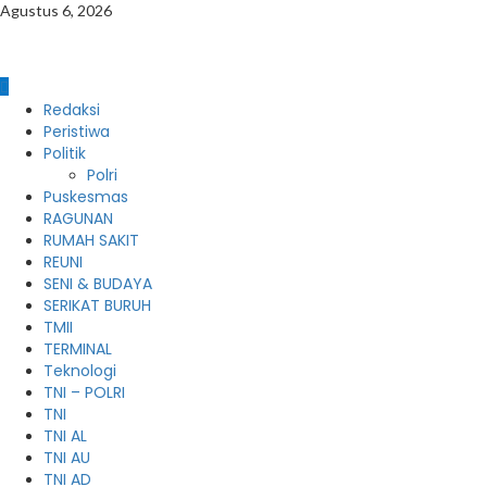
Skip
Agustus 6, 2026
to
content
Primary
Redaksi
Menu
Peristiwa
Politik
Polri
Puskesmas
RAGUNAN
RUMAH SAKIT
REUNI
SENI & BUDAYA
SERIKAT BURUH
TMII
TERMINAL
Teknologi
TNI – POLRI
TNI
TNI AL
TNI AU
TNI AD