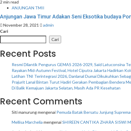
2 min read
ANJUNGAN TMII
Anjungan Jawa Timur Adakan Seni Eksotika budaya Pon
November 28, 2021
admin
Cari
Cari
Recent Posts
Resmi Dilantik Pengurus GEMAS 2026-2029, Said Latuconsina 
Rayakan Mid‑Autumn Festival, Hotel Ciputra Jakarta Hadirkan Ko
Latihan TNI Terintegrasi 2026, Danlanal Dumai Dikukuhkan Seb
Prajurit Lanal Bintan Turut Hadiri Gerakan Pembagian Bendera Me
Di Balik Kemajuan Jakarta Selatan, Masih Ada PR Kesehatan
Recent Comments
Siti manurung
mengenai
Pemuda Batak Bersatu Junjung Supremas
Mellisa Marchelia
mengenai
SHIREEN CANTIKA ZHARA SISWI M