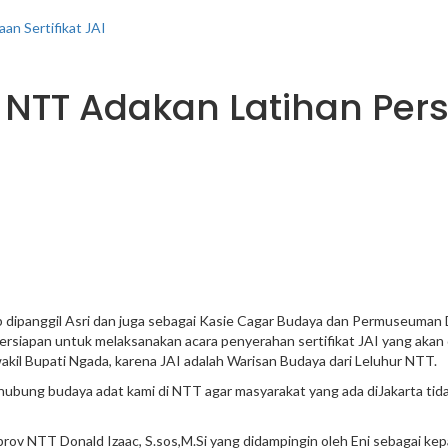
n Sertifikat JAI
 NTT Adakan Latihan Per
ab dipanggil Asri dan juga sebagai Kasie Cagar Budaya dan Permuseuma
persiapan untuk melaksanakan acara penyerahan sertifikat JAI yang akan
wakil Bupati Ngada, karena JAI adalah Warisan Budaya dari Leluhur NTT.
ubung budaya adat kami di NTT agar masyarakat yang ada diJakarta tid
TT Donald Izaac, S.sos,M.Si yang didampingin oleh Eni sebagai kepala