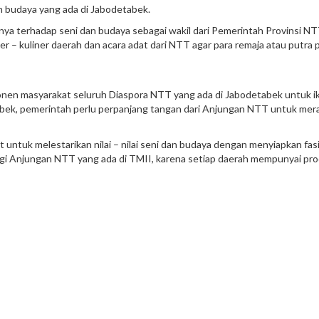
n budaya yang ada di Jabodetabek.
ya terhadap seni dan budaya sebagai wakil dari Pemerintah Provinsi NTT,
er – kuliner daerah dan acara adat dari NTT agar para remaja atau putra 
ponen masyarakat seluruh Diaspora NTT yang ada di Jabodetabek untuk i
abek, pemerintah perlu perpanjang tangan dari Anjungan NTT untuk mer
tuk melestarikan nilai – nilai seni dan budaya dengan menyiapkan fasil
i Anjungan NTT yang ada di TMII, karena setiap daerah mempunyai produk 