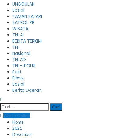
UNGGULAN
Sosial
TAMAN SAFARI
SATPOL PP
WISATA
TNI AL
BERITA TERKINI
TNI
Nasional
TNI AD
TNI – POLRI
Polri
Bisnis
Sosial
Berita Daerah
Cari
untuk:
Watch Online
Home
2021
Desember