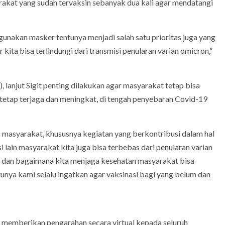
rakat yang sudah tervaksin sebanyak dua kali agar mendatangi
u gunakan masker tentunya menjadi salah satu prioritas juga yang
 kita bisa terlindungi dari transmisi penularan varian omicron,”
 lanjut Sigit penting dilakukan agar masyarakat tetap bisa
etap terjaga dan meningkat, di tengah penyebaran Covid-19
tas masyarakat, khususnya kegiatan yang berkontribusi dalam hal
 lain masyarakat kita juga bisa terbebas dari penularan varian
 dan bagaimana kita menjaga kesehatan masyarakat bisa
unya kami selalu ingatkan agar vaksinasi bagi yang belum dan
uga memberikan pengarahan secara virtual kepada seluruh