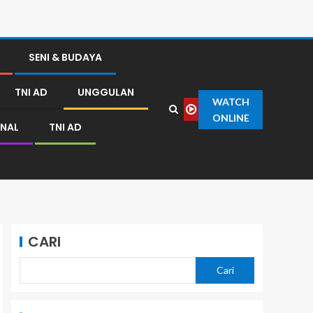
SENI & BUDAYA
TNI AD
UNGGULAN
WATCH
ONLINE
NAL
TNI AD
CARI
Cari