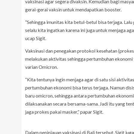
vaksinasi agar segera divaksin. Kemudian bagi masya
gerai-gerai vaksin untuk mendapatkan booster.
“Sehingga imunitas kita betul-betul bisa terjaga. Lal
selalu kita ingatkan karena ini juga untuk menjaga agar
ucap Sigit.
Vaksinasi dan penegakan protokol kesehatan (prokes),
melakukan aktivitas sehingga pertumbuhan ekonomi t
varian Omicron.
“Kita tentunya ingin menjaga agar di satu sisi aktivi
pertumbuhan ekonomi bisa terus terjaga. Namun disisi
baru omicron, sehingga antara pertumbuhan ekonomi
dilaksanakan secara bersama-sama. Jadi itu yang tent
jaga prokes pakai masker,” papar Sigit.
Dalam peninjauan vaksinasi di Bali tersebut, Sigit j