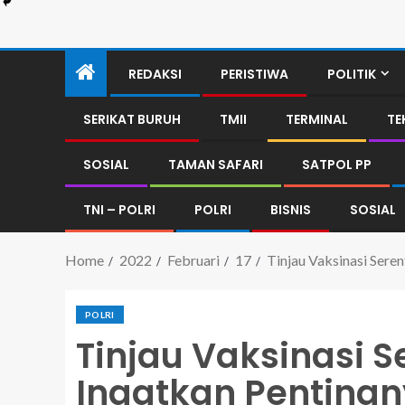
REDAKSI
PERISTIWA
POLITIK
SERIKAT BURUH
TMII
TERMINAL
TE
SOSIAL
TAMAN SAFARI
SATPOL PP
TNI – POLRI
POLRI
BISNIS
SOSIAL
Home
2022
Februari
17
Tinjau Vaksinasi Sere
POLRI
Tinjau Vaksinasi S
Ingatkan Pentingn