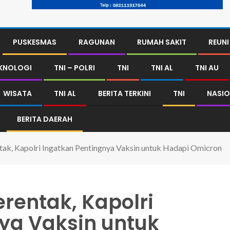
PUSKESMAS
RAGUNAN
RUMAH SAKIT
REUNI
KNOLOGI
TNI – POLRI
TNI
TNI AL
TNI AU
WISATA
TNI AL
BERITA TERKINI
TNI
NASIO
BERITA DAERAH
ntak, Kapolri Ingatkan Pentingnya Vaksin untuk Hadapi Omicron
erentak, Kapolri
ya Vaksin untuk