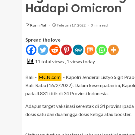
Hadapi Omicron
Rusmi Yati
Februari 17, 2022
3 min read
Spread the love
11 total views
, 1 views today
Bali –
MCN.com
– Kapolri Jenderal Listyo Sigit Pr
Bali, Rabu (16/2/2022). Dalam kesempatan ini, Kapolr
pada 4.831 titik di 34 Provinsi Indonesia.
Adapun target vaksinasi serentak di 34 provinsi pada 
dosis satu dan dua hingga dosis ketiga atau booster.
Sigit menuturkan, akselerasi vaksinasi saat ini pent