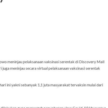
abowo meninjau pelaksanaan vaksinasi serentak di Discovery Mall
i juga meninjau secara virtual pelaksanaan vaksinasi serentak
hari ini yakni sebanyak 1,1 juta masyarakat tervaksin mulai dari
ing dilakukan guna mencegah penyebaran virus Covid-19 khususnya