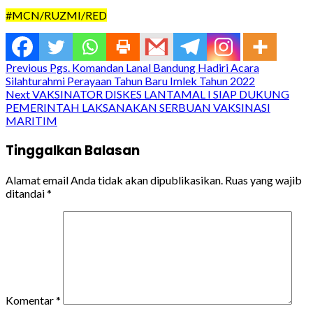
#MCN/RUZMI/RED
Continue
Previous
Pgs. Komandan Lanal Bandung Hadiri Acara
Silahturahmi Perayaan Tahun Baru Imlek Tahun 2022
Reading
Next
VAKSINATOR DISKES LANTAMAL I SIAP DUKUNG
PEMERINTAH LAKSANAKAN SERBUAN VAKSINASI
MARITIM
Tinggalkan Balasan
Alamat email Anda tidak akan dipublikasikan.
Ruas yang wajib
ditandai
*
Komentar
*