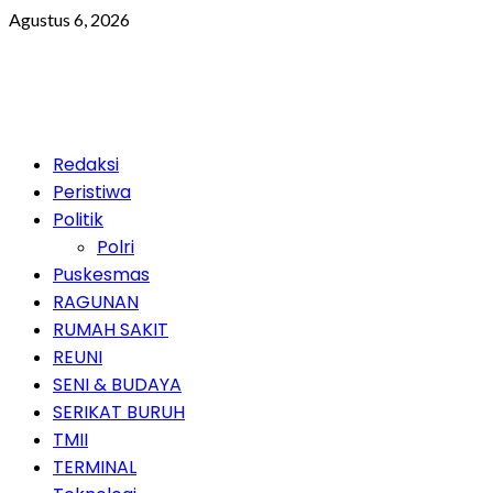
Skip
Agustus 6, 2026
to
content
Primary
Redaksi
Menu
Peristiwa
Politik
Polri
Puskesmas
RAGUNAN
RUMAH SAKIT
REUNI
SENI & BUDAYA
SERIKAT BURUH
TMII
TERMINAL