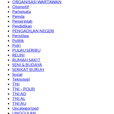
ORGANISASI WARTAWAN
Otomotif
Pariwisata
Pemda
Pemerintah
Pendidikan
PENGADILAN NEGERI
Peristiwa
Politik
Polri
PULAU SERIBU
REUNI
RUMAH SAKIT
SENI & BUDAYA
SERIKAT BURUH
Sosial
Teknologi
TNI
TNI – POLRI
TNI AD
TNI AL
TNI AU
Uncategorized
UNGGULAN