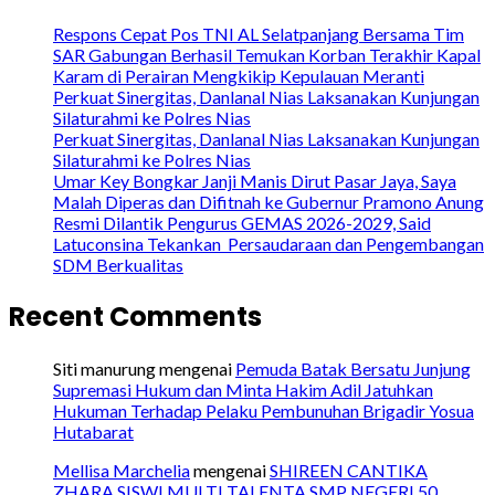
Respons Cepat Pos TNI AL Selatpanjang Bersama Tim
SAR Gabungan Berhasil Temukan Korban Terakhir Kapal
Karam di Perairan Mengkikip Kepulauan Meranti
Perkuat Sinergitas, Danlanal Nias Laksanakan Kunjungan
Silaturahmi ke Polres Nias
Perkuat Sinergitas, Danlanal Nias Laksanakan Kunjungan
Silaturahmi ke Polres Nias
Umar Key Bongkar Janji Manis Dirut Pasar Jaya, Saya
Malah Diperas dan Difitnah ke Gubernur Pramono Anung
Resmi Dilantik Pengurus GEMAS 2026-2029, Said
Latuconsina Tekankan Persaudaraan dan Pengembangan
SDM Berkualitas
Recent Comments
Siti manurung
mengenai
Pemuda Batak Bersatu Junjung
Supremasi Hukum dan Minta Hakim Adil Jatuhkan
Hukuman Terhadap Pelaku Pembunuhan Brigadir Yosua
Hutabarat
Mellisa Marchelia
mengenai
SHIREEN CANTIKA
ZHARA SISWI MULTI TALENTA SMP NEGERI 50