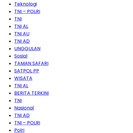
Teknologi
TNI – POLRI
TNI
TNI AL
TNI AU
TNI AD
UNGGULAN
Sosial
TAMAN SAFARI
SATPOL PP
WISATA
TNI AL
BERITA TERKINI
TNI
Nasional
TNI AD
TNI – POLRI
Polri