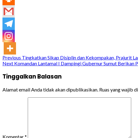
Continue
Previous
Tingkatkan Sikap Disiplin dan Kekompakan, Prajurit L
Next
Komandan Lantamal I Dampingi Gubernur Sumut Berikan 
Reading
Tinggalkan Balasan
Alamat email Anda tidak akan dipublikasikan.
Ruas yang wajib d
Komentar
*