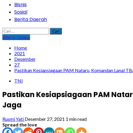
Bisnis
Sosial
Berita Daerah
Cari
untuk:
Watch Online
Home
2021
Desember
27
Pastikan Kesiapsiagaan PAM Nataru, Komandan Lanal TBA
TNI
Pastikan Kesiapsiagaan PAM Natar
Jaga
Rusmi Yati
Desember 27, 2021
1 min read
Spread the love