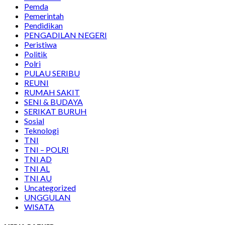
Pemda
Pemerintah
Pendidikan
PENGADILAN NEGERI
Peristiwa
Politik
Polri
PULAU SERIBU
REUNI
RUMAH SAKIT
SENI & BUDAYA
SERIKAT BURUH
Sosial
Teknologi
TNI
TNI – POLRI
TNI AD
TNI AL
TNI AU
Uncategorized
UNGGULAN
WISATA