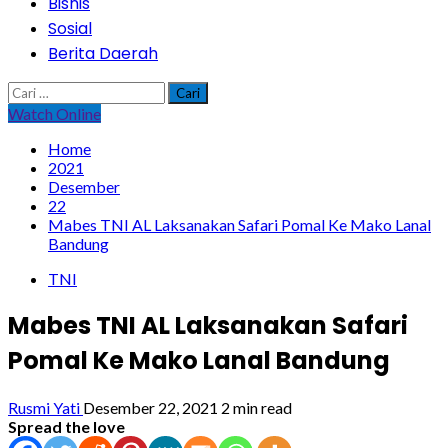
Bisnis
Sosial
Berita Daerah
Cari
untuk:
Watch Online
Home
2021
Desember
22
Mabes TNI AL Laksanakan Safari Pomal Ke Mako Lanal
Bandung
TNI
Mabes TNI AL Laksanakan Safari
Pomal Ke Mako Lanal Bandung
Rusmi Yati
Desember 22, 2021
2 min read
Spread the love