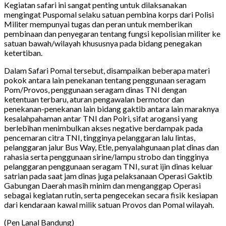
Kegiatan safari ini sangat penting untuk dilaksanakan
mengingat Puspomal selaku satuan pembina korps dari Polisi
Militer mempunyai tugas dan peran untuk memberikan
pembinaan dan penyegaran tentang fungsi kepolisian militer ke
satuan bawah/wilayah khususnya pada bidang penegakan
ketertiban.
Dalam Safari Pomal tersebut, disampaikan beberapa materi
pokok antara lain penekanan tentang penggunaan seragam
Pom/Provos, penggunaan seragam dinas TNI dengan
ketentuan terbaru, aturan pengawalan bermotor dan
penekanan-penekanan lain bidang gaktib antara lain maraknya
kesalahpahaman antar TNI dan Polri, sifat arogansi yang
berlebihan menimbulkan akses negative berdampak pada
pencemaran citra TNI, tingginya pelanggaran lalu lintas,
pelanggaran jalur Bus Way, Etle, penyalahgunaan plat dinas dan
rahasia serta penggunaan sirine/lampu strobo dan tingginya
pelanggaran penggunaan seragam TNI, surat ijin dinas keluar
satrian pada saat jam dinas juga pelaksanaan Operasi Gaktib
Gabungan Daerah masih minim dan menganggap Operasi
sebagai kegiatan rutin, serta pengecekan secara fisik kesiapan
dari kendaraan kawal milik satuan Provos dan Pomal wilayah.
(Pen Lanal Bandung)