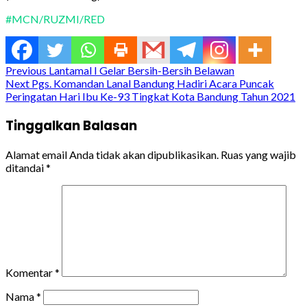
#MCN/RUZMI/RED
Continue
Previous
Lantamal I Gelar Bersih-Bersih Belawan
Next
Pgs. Komandan Lanal Bandung Hadiri Acara Puncak
Reading
Peringatan Hari Ibu Ke-93 Tingkat Kota Bandung Tahun 2021
Tinggalkan Balasan
Alamat email Anda tidak akan dipublikasikan.
Ruas yang wajib
ditandai
*
Komentar
*
Nama
*