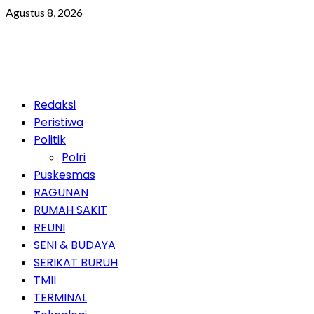
Skip
Agustus 8, 2026
to
content
Primary
Redaksi
Menu
Peristiwa
Politik
Polri
Puskesmas
RAGUNAN
RUMAH SAKIT
REUNI
SENI & BUDAYA
SERIKAT BURUH
TMII
TERMINAL