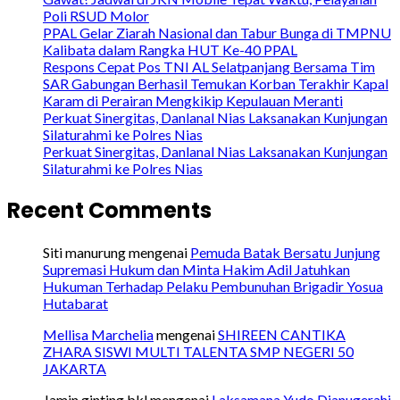
Poli RSUD Molor
PPAL Gelar Ziarah Nasional dan Tabur Bunga di TMPNU
Kalibata dalam Rangka HUT Ke-40 PPAL
Respons Cepat Pos TNI AL Selatpanjang Bersama Tim
SAR Gabungan Berhasil Temukan Korban Terakhir Kapal
Karam di Perairan Mengkikip Kepulauan Meranti
Perkuat Sinergitas, Danlanal Nias Laksanakan Kunjungan
Silaturahmi ke Polres Nias
Perkuat Sinergitas, Danlanal Nias Laksanakan Kunjungan
Silaturahmi ke Polres Nias
Recent Comments
Siti manurung
mengenai
Pemuda Batak Bersatu Junjung
Supremasi Hukum dan Minta Hakim Adil Jatuhkan
Hukuman Terhadap Pelaku Pembunuhan Brigadir Yosua
Hutabarat
Mellisa Marchelia
mengenai
SHIREEN CANTIKA
ZHARA SISWI MULTI TALENTA SMP NEGERI 50
JAKARTA
Jamin ginting bkl
mengenai
Laksamana Yudo Dianugerahi