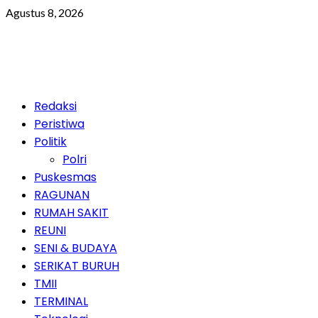
Skip
Agustus 8, 2026
to
content
Primary
Redaksi
Menu
Peristiwa
Politik
Polri
Puskesmas
RAGUNAN
RUMAH SAKIT
REUNI
SENI & BUDAYA
SERIKAT BURUH
TMII
TERMINAL