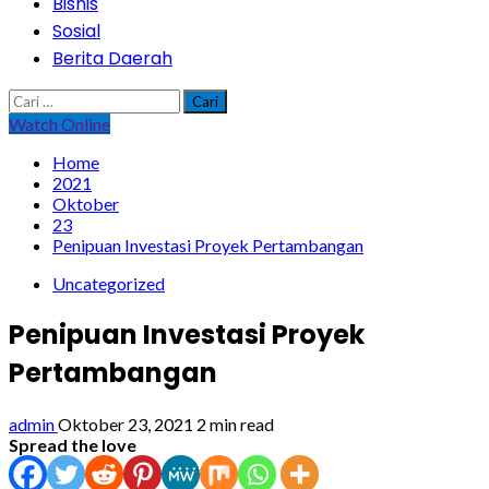
Bisnis
Sosial
Berita Daerah
Cari
untuk:
Watch Online
Home
2021
Oktober
23
Penipuan Investasi Proyek Pertambangan
Uncategorized
Penipuan Investasi Proyek
Pertambangan
admin
Oktober 23, 2021
2 min read
Spread the love