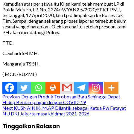
Kemudian atas peristiwa itu Klien kami telah membuat LP di
Polda Metero, LP. No. 2374/IV/YAN2.5/2020/SPKT PMJ,
tertanggal, 17 April 2020, lalu Lp dilimpahkan ke Polres Jak
Tim. Sampai dengan sekarang proses laporan tersebut belum
sesuai yang diharapkan. Oleh karena itu setelah prescon kami
PH akan mendatangi Polres.
TTD.
C. Suhadi SH MH.
Mangaraja TS SH.
( MCN/RUZMI )
Continue
Previous
Dengan Produk Terobosan Baru Sehingga Dapat
Hidup Berdampingan dengan COVID-19
Reading
Next
KUSNAINIK ,M.AP Dilantik sebagai Ketua Pw Fatayat
NU DKI Jakarta masa khidmat 2021-2026
Tinggalkan Balasan