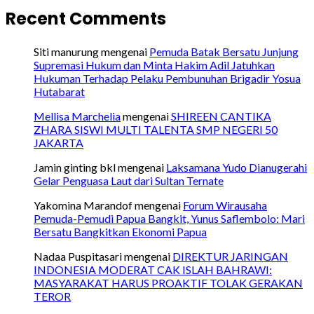
Recent Comments
Siti manurung
mengenai
Pemuda Batak Bersatu Junjung
Supremasi Hukum dan Minta Hakim Adil Jatuhkan
Hukuman Terhadap Pelaku Pembunuhan Brigadir Yosua
Hutabarat
Mellisa Marchelia
mengenai
SHIREEN CANTIKA
ZHARA SISWI MULTI TALENTA SMP NEGERI 50
JAKARTA
Jamin ginting bkl
mengenai
Laksamana Yudo Dianugerahi
Gelar Penguasa Laut dari Sultan Ternate
Yakomina Marandof
mengenai
Forum Wirausaha
Pemuda-Pemudi Papua Bangkit, Yunus Saflembolo: Mari
Bersatu Bangkitkan Ekonomi Papua
Nadaa Puspitasari
mengenai
DIREKTUR JARINGAN
INDONESIA MODERAT CAK ISLAH BAHRAWI:
MASYARAKAT HARUS PROAKTIF TOLAK GERAKAN
TEROR