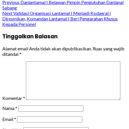
Continue
Previous
Danlantamal I Belawan Pimpin Pengukuhan Danlanal
Sabang
Reading
Next
Validasi Organisasi Lantamal I Menjadi Kodaeral I
Diresmikan, Komandan Lantamal I Beri Pengarahan Khusus
Kepada Personel
Tinggalkan Balasan
Alamat email Anda tidak akan dipublikasikan.
Ruas yang wajib
ditandai
*
Komentar
*
Nama
*
Email
*