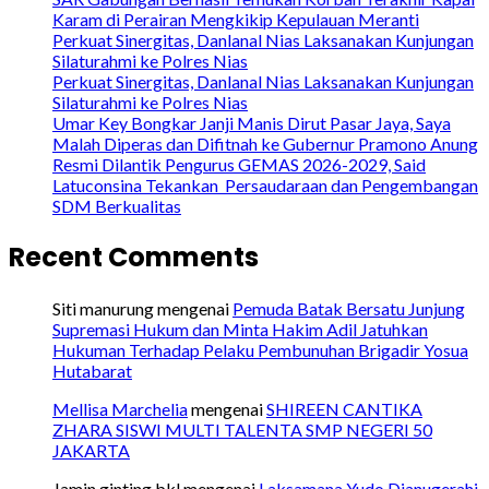
Karam di Perairan Mengkikip Kepulauan Meranti
Perkuat Sinergitas, Danlanal Nias Laksanakan Kunjungan
Silaturahmi ke Polres Nias
Perkuat Sinergitas, Danlanal Nias Laksanakan Kunjungan
Silaturahmi ke Polres Nias
Umar Key Bongkar Janji Manis Dirut Pasar Jaya, Saya
Malah Diperas dan Difitnah ke Gubernur Pramono Anung
Resmi Dilantik Pengurus GEMAS 2026-2029, Said
Latuconsina Tekankan Persaudaraan dan Pengembangan
SDM Berkualitas
Recent Comments
Siti manurung
mengenai
Pemuda Batak Bersatu Junjung
Supremasi Hukum dan Minta Hakim Adil Jatuhkan
Hukuman Terhadap Pelaku Pembunuhan Brigadir Yosua
Hutabarat
Mellisa Marchelia
mengenai
SHIREEN CANTIKA
ZHARA SISWI MULTI TALENTA SMP NEGERI 50
JAKARTA
Jamin ginting bkl
mengenai
Laksamana Yudo Dianugerahi