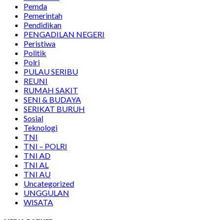
Pemda
Pemerintah
Pendidikan
PENGADILAN NEGERI
Peristiwa
Politik
Polri
PULAU SERIBU
REUNI
RUMAH SAKIT
SENI & BUDAYA
SERIKAT BURUH
Sosial
Teknologi
TNI
TNI – POLRI
TNI AD
TNI AL
TNI AU
Uncategorized
UNGGULAN
WISATA