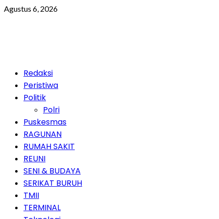
Skip
Agustus 6, 2026
to
content
Primary
Redaksi
Menu
Peristiwa
Politik
Polri
Puskesmas
RAGUNAN
RUMAH SAKIT
REUNI
SENI & BUDAYA
SERIKAT BURUH
TMII
TERMINAL