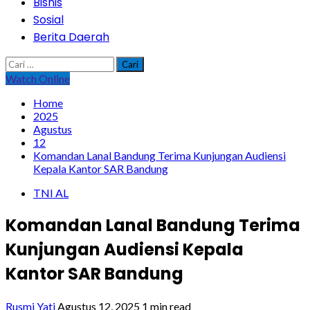
Bisnis
Sosial
Berita Daerah
Cari
untuk:
Watch Online
Home
2025
Agustus
12
Komandan Lanal Bandung Terima Kunjungan Audiensi
Kepala Kantor SAR Bandung
TNI AL
Komandan Lanal Bandung Terima
Kunjungan Audiensi Kepala
Kantor SAR Bandung
Rusmi Yati
Agustus 12, 2025
1 min read