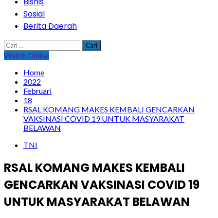
Bisnis
Sosial
Berita Daerah
Cari
untuk:
Watch Online
Home
2022
Februari
18
RSAL KOMANG MAKES KEMBALI GENCARKAN
VAKSINASI COVID 19 UNTUK MASYARAKAT
BELAWAN
TNI
RSAL KOMANG MAKES KEMBALI
GENCARKAN VAKSINASI COVID 19
UNTUK MASYARAKAT BELAWAN