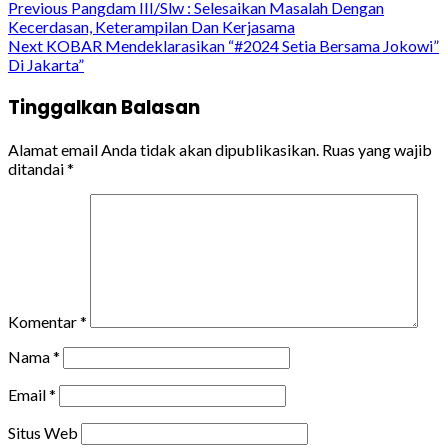
Continue
Previous
Pangdam III/Slw : Selesaikan Masalah Dengan
Kecerdasan, Keterampilan Dan Kerjasama
Reading
Next
KOBAR Mendeklarasikan “#2024 Setia Bersama Jokowi”
Di Jakarta”
Tinggalkan Balasan
Alamat email Anda tidak akan dipublikasikan.
Ruas yang wajib
ditandai
*
Komentar
*
Nama
*
Email
*
Situs Web