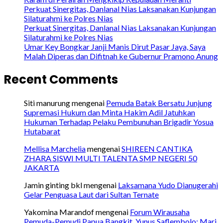
Perkuat Sinergitas, Danlanal Nias Laksanakan Kunjungan
Silaturahmi ke Polres Nias
Perkuat Sinergitas, Danlanal Nias Laksanakan Kunjungan
Silaturahmi ke Polres Nias
Umar Key Bongkar Janji Manis Dirut Pasar Jaya, Saya
Malah Diperas dan Difitnah ke Gubernur Pramono Anung
Recent Comments
Siti manurung
mengenai
Pemuda Batak Bersatu Junjung
Supremasi Hukum dan Minta Hakim Adil Jatuhkan
Hukuman Terhadap Pelaku Pembunuhan Brigadir Yosua
Hutabarat
Mellisa Marchelia
mengenai
SHIREEN CANTIKA
ZHARA SISWI MULTI TALENTA SMP NEGERI 50
JAKARTA
Jamin ginting bkl
mengenai
Laksamana Yudo Dianugerahi
Gelar Penguasa Laut dari Sultan Ternate
Yakomina Marandof
mengenai
Forum Wirausaha
Pemuda-Pemudi Papua Bangkit, Yunus Saflembolo: Mari