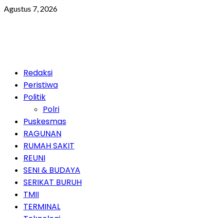
Skip
Agustus 7, 2026
to
content
Primary
Redaksi
Menu
Peristiwa
Politik
Polri
Puskesmas
RAGUNAN
RUMAH SAKIT
REUNI
SENI & BUDAYA
SERIKAT BURUH
TMII
TERMINAL