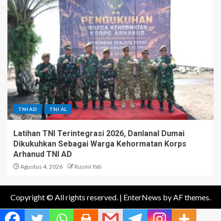
TNI AD
TNI AL
Latihan TNI Terintegrasi 2026, Danlanal Dumai
Dikukuhkan Sebagai Warga Kehormatan Korps
Arhanud TNI AD
Agustus 4, 2026
Rusmi Yati
Copyright © All rights reserved.
|
EnterNews
by AF themes.