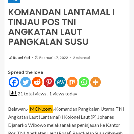
KOMANDAN LANTAMAL I
TINJAU POS TNI
ANGKATAN LAUT
PANGKALAN SUSU
Rusmi Yati
Februari 17, 2022
2 min read
Spread the love
21 total views
, 1 views today
Belawan,-
MCN.com
.-Komandan Pangkalan Utama TNI
Angkatan Laut (Lantamal) I Kolonel Laut (P) Johanes
Djanarko Wibowo melaksanakan peninjauan ke Kantor
Pos TNI Angkatan Laut (Posal) Pangkalan Susu dibawah