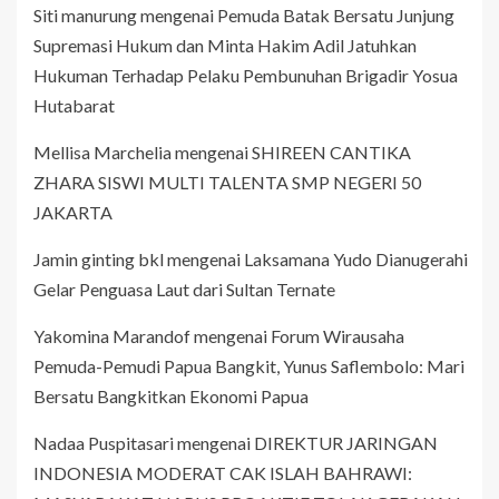
Siti manurung
mengenai
Pemuda Batak Bersatu Junjung
Supremasi Hukum dan Minta Hakim Adil Jatuhkan
Hukuman Terhadap Pelaku Pembunuhan Brigadir Yosua
Hutabarat
Mellisa Marchelia
mengenai
SHIREEN CANTIKA
ZHARA SISWI MULTI TALENTA SMP NEGERI 50
JAKARTA
Jamin ginting bkl
mengenai
Laksamana Yudo Dianugerahi
Gelar Penguasa Laut dari Sultan Ternate
Yakomina Marandof
mengenai
Forum Wirausaha
Pemuda-Pemudi Papua Bangkit, Yunus Saflembolo: Mari
Bersatu Bangkitkan Ekonomi Papua
Nadaa Puspitasari
mengenai
DIREKTUR JARINGAN
INDONESIA MODERAT CAK ISLAH BAHRAWI: