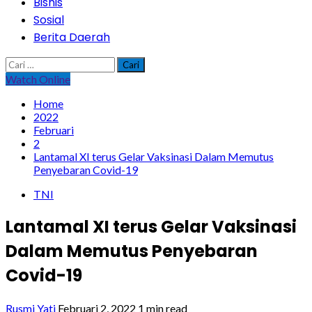
Bisnis
Sosial
Berita Daerah
Cari
untuk:
Watch Online
Home
2022
Februari
2
Lantamal XI terus Gelar Vaksinasi Dalam Memutus
Penyebaran Covid-19
TNI
Lantamal XI terus Gelar Vaksinasi
Dalam Memutus Penyebaran
Covid-19
Rusmi Yati
Februari 2, 2022
1 min read