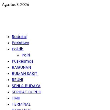
Skip
Agustus 8, 2026
to
content
Primary
Redaksi
Menu
Peristiwa
Politik
Polri
Puskesmas
RAGUNAN
RUMAH SAKIT
REUNI
SENI & BUDAYA
SERIKAT BURUH
TMII
TERMINAL