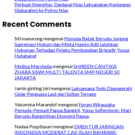
Perkuat Sinergitas, Danlanal Nias Laksanakan Kunjungan
Silaturahmi ke Polres Nias
Recent Comments
Siti manurung
mengenai
Pemuda Batak Bersatu Junjung
Supremasi Hukum dan Minta Hakim Adil Jatuhkan
Hukuman Terhadap Pelaku Pembunuhan Brigadir Yosua
Hutabarat
Mellisa Marchelia
mengenai
SHIREEN CANTIKA
ZHARA SISWI MULTI TALENTA SMP NEGERI 50
JAKARTA
Jamin ginting bkl
mengenai
Laksamana Yudo Dianugerahi
Gelar Penguasa Laut dari Sultan Ternate
Yakomina Marandof
mengenai
Forum Wirausaha
Pemuda-Pemudi Papua Bangkit, Yunus Saflembolo: Mari
Bersatu Bangkitkan Ekonomi Papua
Nadaa Puspitasari
mengenai
DIREKTUR JARINGAN
INDONESIA MODERAT CAK ISLAH BAHRAWI: