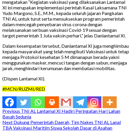
mengatakan “Kegiatan vaksinasi yang dilaksanakan Lantamal
XI ini merupakan implementasi perintah Kasal Laksamana TNI
Yudo Margono, S.E., M.M., kepada seluruh jajaran Pangkalan
TNI AL untuk turut serta mensukseskan program pemerintah
dalam mencegah penyebaran virus corona dengan
melaksanakan serbuan vaksinasi Covid-19 sesuai dengan
target pemerintah 1 Juta vaksin perhari,” jelas Danlantamal XI.
Dalam kesempatan tersebut, Danlantamal XI juga menghimbau
kepada masyarakat yang telah mengikuti Vaksinasi untuk tetap
menjaga Protokol kesehatan 5 M dimanapun berada yakni
menggunakan masker, mencuci tangan dengan sabun, menjaga
jarak, menghindari kerumunan dan membatasi mobilitas.
(Dispen Lantamal XI).
#MCN/RUZMI/RED
Continue
Previous
TNI AL Lantamal XI Hadiri Peringatan Hari Lahan
Basah Sedunia
Reading
Next
Dukung Pemerintah Daerah, Tim Nakes TNI AL Lanal
TBA Vaksinasi Maritim Siswa Sekolah Dasar di Asahan