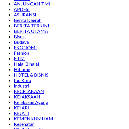
ANJUNGAN TMII
APDESI
ASURANSI
Berita Daerah
BERITA TERKINI
BERITA UTAMA
Bisnis
Budaya
EKONOMI
Fashion
FILM
Halal Bihalal
Hiburan
HOTEL & BISNIS
Ibu Kota
Industri
KECELAKAAN
KEJAKSAAN
Kejaksaan Agung
KEJARI
KEJATI
KEMENKUMHAM
Kesehatan