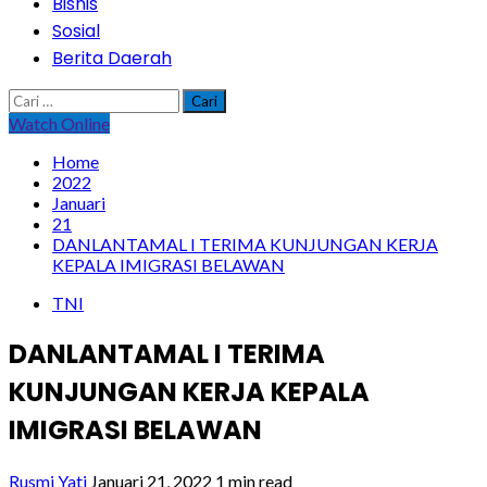
Bisnis
Sosial
Berita Daerah
Cari
untuk:
Watch Online
Home
2022
Januari
21
DANLANTAMAL I TERIMA KUNJUNGAN KERJA
KEPALA IMIGRASI BELAWAN
TNI
DANLANTAMAL I TERIMA
KUNJUNGAN KERJA KEPALA
IMIGRASI BELAWAN
Rusmi Yati
Januari 21, 2022
1 min read