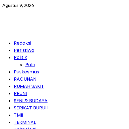
Skip
Agustus 9, 2026
to
content
Primary
Redaksi
Menu
Peristiwa
Politik
Polri
Puskesmas
RAGUNAN
RUMAH SAKIT
REUNI
SENI & BUDAYA
SERIKAT BURUH
TMII
TERMINAL