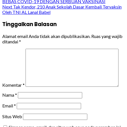
BEBAS COVID-19 DENGAN SERBUAN VAKSINASI
Reading
Next
Tak Kendor, 210 Anak Sekolah Dasar Kembali Tervaksin
Oleh TNI AL Lanal Babel
Tinggalkan Balasan
Alamat email Anda tidak akan dipublikasikan.
Ruas yang wajib
ditandai
*
Komentar
*
Nama
*
Email
*
Situs Web