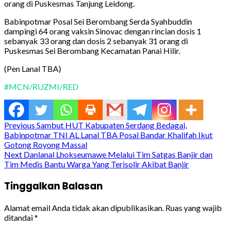
orang di Puskesmas Tanjung Leidong.
Babinpotmar Posal Sei Berombang Serda Syahbuddin
dampingi 64 orang vaksin Sinovac dengan rincian dosis 1
sebanyak 33 orang dan dosis 2 sebanyak 31 orang di
Puskesmas Sei Berombang Kecamatan Panai Hilir.
(Pen Lanal TBA)
#MCN/RUZMI/RED
Continue
Previous
Sambut HUT Kabupaten Serdang Bedagai,
Babinpotmar TNI AL Lanal TBA Posal Bandar Khalifah Ikut
Reading
Gotong Royong Massal
Next
Danlanal Lhokseumawe Melalui Tim Satgas Banjir dan
Tim Medis Bantu Warga Yang Terisolir Akibat Banjir
Tinggalkan Balasan
Alamat email Anda tidak akan dipublikasikan.
Ruas yang wajib
ditandai
*