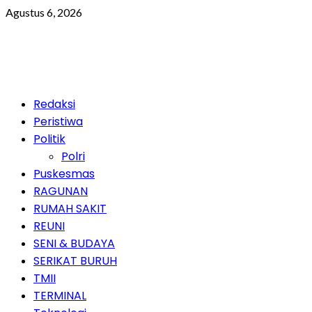
Skip
Agustus 6, 2026
to
content
Primary
Redaksi
Menu
Peristiwa
Politik
Polri
Puskesmas
RAGUNAN
RUMAH SAKIT
REUNI
SENI & BUDAYA
SERIKAT BURUH
TMII
TERMINAL