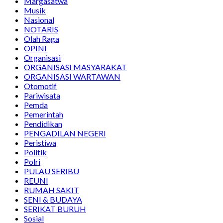
Margasatwa
Musik
Nasional
NOTARIS
Olah Raga
OPINI
Organisasi
ORGANISASI MASYARAKAT
ORGANISASI WARTAWAN
Otomotif
Pariwisata
Pemda
Pemerintah
Pendidikan
PENGADILAN NEGERI
Peristiwa
Politik
Polri
PULAU SERIBU
REUNI
RUMAH SAKIT
SENI & BUDAYA
SERIKAT BURUH
Sosial