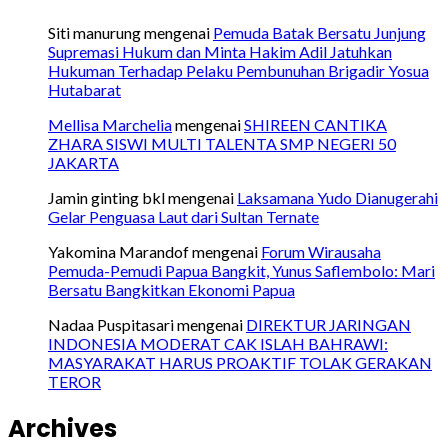
Siti manurung
mengenai
Pemuda Batak Bersatu Junjung
Supremasi Hukum dan Minta Hakim Adil Jatuhkan
Hukuman Terhadap Pelaku Pembunuhan Brigadir Yosua
Hutabarat
Mellisa Marchelia
mengenai
SHIREEN CANTIKA
ZHARA SISWI MULTI TALENTA SMP NEGERI 50
JAKARTA
Jamin ginting bkl
mengenai
Laksamana Yudo Dianugerahi
Gelar Penguasa Laut dari Sultan Ternate
Yakomina Marandof
mengenai
Forum Wirausaha
Pemuda-Pemudi Papua Bangkit, Yunus Saflembolo: Mari
Bersatu Bangkitkan Ekonomi Papua
Nadaa Puspitasari
mengenai
DIREKTUR JARINGAN
INDONESIA MODERAT CAK ISLAH BAHRAWI:
MASYARAKAT HARUS PROAKTIF TOLAK GERAKAN
TEROR
Archives