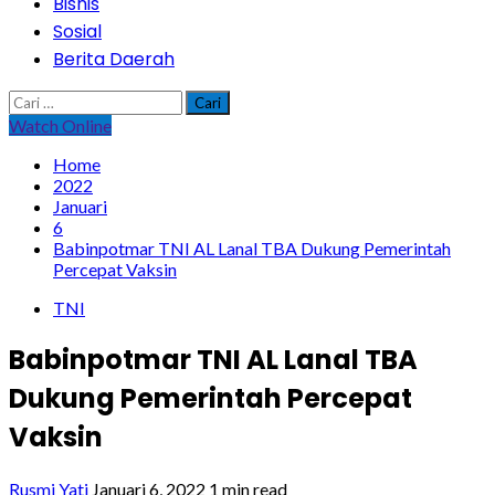
Bisnis
Sosial
Berita Daerah
Cari
untuk:
Watch Online
Home
2022
Januari
6
Babinpotmar TNI AL Lanal TBA Dukung Pemerintah
Percepat Vaksin
TNI
Babinpotmar TNI AL Lanal TBA
Dukung Pemerintah Percepat
Vaksin
Rusmi Yati
Januari 6, 2022
1 min read