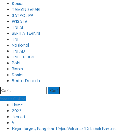
Sosial
TAMAN SAFARI
SATPOL PP
WISATA
TNI AL
BERITA TERKINI
TNI
Nasional
TNI AD
TNI – POLRI
Polri
Bisnis
Sosial
Berita Daerah
Cari
untuk:
Watch Online
Home
2022
Januari
5
Kejar Target, Pangdam Tinjau Vaksinasi Di Lebak Banten