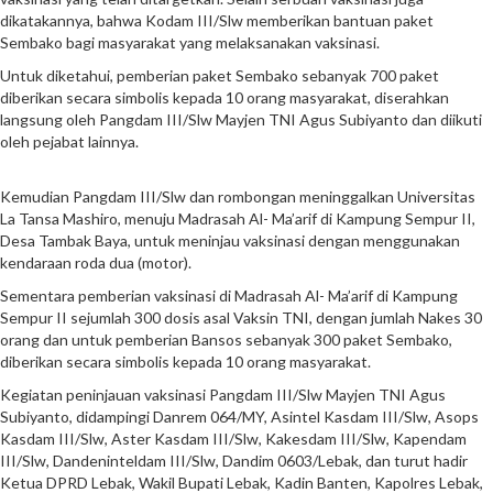
dikatakannya, bahwa Kodam III/Slw memberikan bantuan paket
Sembako bagi masyarakat yang melaksanakan vaksinasi.
Untuk diketahui, pemberian paket Sembako sebanyak 700 paket
diberikan secara simbolis kepada 10 orang masyarakat, diserahkan
langsung oleh Pangdam III/Slw Mayjen TNI Agus Subiyanto dan diikuti
oleh pejabat lainnya.
Kemudian Pangdam III/Slw dan rombongan meninggalkan Universitas
La Tansa Mashiro, menuju Madrasah Al- Ma’arif di Kampung Sempur II,
Desa Tambak Baya, untuk meninjau vaksinasi dengan menggunakan
kendaraan roda dua (motor).
Sementara pemberian vaksinasi di Madrasah Al- Ma’arif di Kampung
Sempur II sejumlah 300 dosis asal Vaksin TNI, dengan jumlah Nakes 30
orang dan untuk pemberian Bansos sebanyak 300 paket Sembako,
diberikan secara simbolis kepada 10 orang masyarakat.
Kegiatan peninjauan vaksinasi Pangdam III/Slw Mayjen TNI Agus
Subiyanto, didampingi Danrem 064/MY, Asintel Kasdam III/Slw, Asops
Kasdam III/Slw, Aster Kasdam III/Slw, Kakesdam III/Slw, Kapendam
III/Slw, Dandeninteldam III/Slw, Dandim 0603/Lebak, dan turut hadir
Ketua DPRD Lebak, Wakil Bupati Lebak, Kadin Banten, Kapolres Lebak,