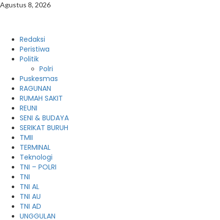
Skip
Agustus 8, 2026
to
content
Primary
Redaksi
Menu
Peristiwa
Politik
Polri
Puskesmas
RAGUNAN
RUMAH SAKIT
REUNI
SENI & BUDAYA
SERIKAT BURUH
TMII
TERMINAL
Teknologi
TNI – POLRI
TNI
TNI AL
TNI AU
TNI AD
UNGGULAN