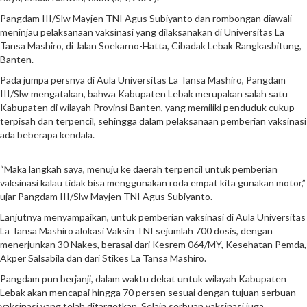
Pangdam III/Slw Mayjen TNI Agus Subiyanto dan rombongan diawali
meninjau pelaksanaan vaksinasi yang dilaksanakan di Universitas La
Tansa Mashiro, di Jalan Soekarno-Hatta, Cibadak Lebak Rangkasbitung,
Banten.
Pada jumpa persnya di Aula Universitas La Tansa Mashiro, Pangdam
III/Slw mengatakan, bahwa Kabupaten Lebak merupakan salah satu
Kabupaten di wilayah Provinsi Banten, yang memiliki penduduk cukup
terpisah dan terpencil, sehingga dalam pelaksanaan pemberian vaksinasi
ada beberapa kendala.
“Maka langkah saya, menuju ke daerah terpencil untuk pemberian
vaksinasi kalau tidak bisa menggunakan roda empat kita gunakan motor,”
ujar Pangdam III/Slw Mayjen TNI Agus Subiyanto.
Lanjutnya menyampaikan, untuk pemberian vaksinasi di Aula Universitas
La Tansa Mashiro alokasi Vaksin TNI sejumlah 700 dosis, dengan
menerjunkan 30 Nakes, berasal dari Kesrem 064/MY, Kesehatan Pemda,
Akper Salsabila dan dari Stikes La Tansa Mashiro.
Pangdam pun berjanji, dalam waktu dekat untuk wilayah Kabupaten
Lebak akan mencapai hingga 70 persen sesuai dengan tujuan serbuan
vaksinasi yang telah ditargetkan. Selain serbuan vaksinasi juga