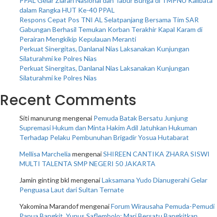
PPAL Gelar Ziarah Nasional dan Tabur Bunga di TMPNU Kalibata
dalam Rangka HUT Ke-40 PPAL
Respons Cepat Pos TNI AL Selatpanjang Bersama Tim SAR
Gabungan Berhasil Temukan Korban Terakhir Kapal Karam di
Perairan Mengkikip Kepulauan Meranti
Perkuat Sinergitas, Danlanal Nias Laksanakan Kunjungan
Silaturahmi ke Polres Nias
Perkuat Sinergitas, Danlanal Nias Laksanakan Kunjungan
Silaturahmi ke Polres Nias
Recent Comments
Siti manurung
mengenai
Pemuda Batak Bersatu Junjung
Supremasi Hukum dan Minta Hakim Adil Jatuhkan Hukuman
Terhadap Pelaku Pembunuhan Brigadir Yosua Hutabarat
Mellisa Marchelia
mengenai
SHIREEN CANTIKA ZHARA SISWI
MULTI TALENTA SMP NEGERI 50 JAKARTA
Jamin ginting bkl
mengenai
Laksamana Yudo Dianugerahi Gelar
Penguasa Laut dari Sultan Ternate
Yakomina Marandof
mengenai
Forum Wirausaha Pemuda-Pemudi
Papua Bangkit, Yunus Saflembolo: Mari Bersatu Bangkitkan