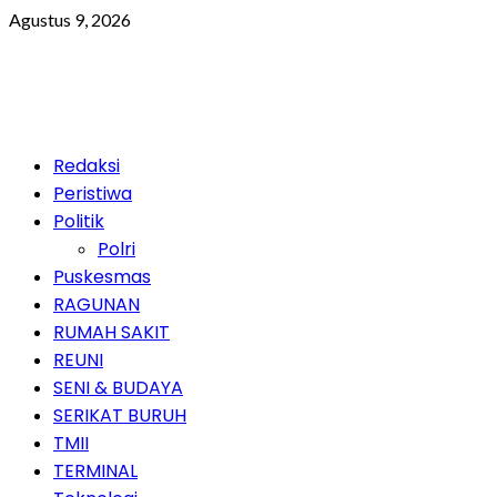
Skip
Agustus 9, 2026
to
content
Primary
Redaksi
Menu
Peristiwa
Politik
Polri
Puskesmas
RAGUNAN
RUMAH SAKIT
REUNI
SENI & BUDAYA
SERIKAT BURUH
TMII
TERMINAL