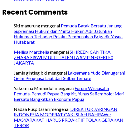
Recent Comments
Siti manurung
mengenai
Pemuda Batak Bersatu Junjung
Supremasi Hukum dan Minta Hakim Adil Jatuhkan
Hukuman Terhadap Pelaku Pembunuhan Brigadir Yosua
Hutabarat
Mellisa Marchelia
mengenai
SHIREEN CANTIKA
ZHARA SISWI MULTI TALENTA SMP NEGERI 50
JAKARTA
Jamin ginting bkl
mengenai
Laksamana Yudo Dianugerahi
Gelar Penguasa Laut dari Sultan Ternate
Yakomina Marandof
mengenai
Forum Wirausaha
Pemuda-Pemudi Papua Bangkit, Yunus Saflembolo: Mari
Bersatu Bangkitkan Ekonomi Papua
Nadaa Puspitasari
mengenai
DIREKTUR JARINGAN
INDONESIA MODERAT CAK ISLAH BAHRAWI:
MASYARAKAT HARUS PROAKTIF TOLAK GERAKAN
TEROR