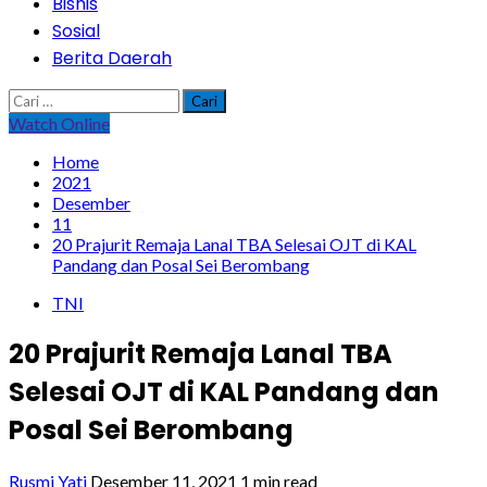
Bisnis
Sosial
Berita Daerah
Cari
untuk:
Watch Online
Home
2021
Desember
11
20 Prajurit Remaja Lanal TBA Selesai OJT di KAL
Pandang dan Posal Sei Berombang
TNI
20 Prajurit Remaja Lanal TBA
Selesai OJT di KAL Pandang dan
Posal Sei Berombang
Rusmi Yati
Desember 11, 2021
1 min read