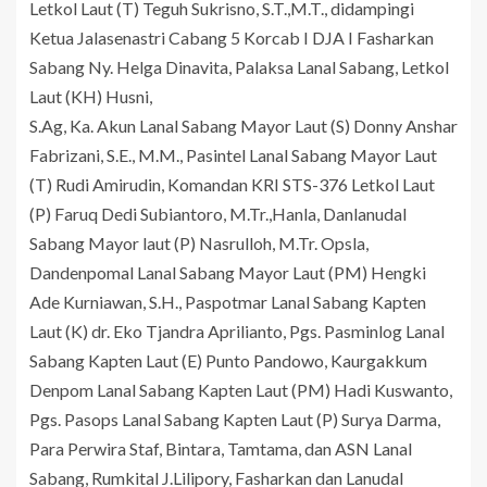
Letkol Laut (T) Teguh Sukrisno, S.T.,M.T., didampingi
Ketua Jalasenastri Cabang 5 Korcab I DJA I Fasharkan
Sabang Ny. Helga Dinavita, Palaksa Lanal Sabang, Letkol
Laut (KH) Husni,
S.Ag, Ka. Akun Lanal Sabang Mayor Laut (S) Donny Anshar
Fabrizani, S.E., M.M., Pasintel Lanal Sabang Mayor Laut
(T) Rudi Amirudin, Komandan KRI STS-376 Letkol Laut
(P) Faruq Dedi Subiantoro, M.Tr.,Hanla, Danlanudal
Sabang Mayor laut (P) Nasrulloh, M.Tr. Opsla,
Dandenpomal Lanal Sabang Mayor Laut (PM) Hengki
Ade Kurniawan, S.H., Paspotmar Lanal Sabang Kapten
Laut (K) dr. Eko Tjandra Aprilianto, Pgs. Pasminlog Lanal
Sabang Kapten Laut (E) Punto Pandowo, Kaurgakkum
Denpom Lanal Sabang Kapten Laut (PM) Hadi Kuswanto,
Pgs. Pasops Lanal Sabang Kapten Laut (P) Surya Darma,
Para Perwira Staf, Bintara, Tamtama, dan ASN Lanal
Sabang, Rumkital J.Lilipory, Fasharkan dan Lanudal