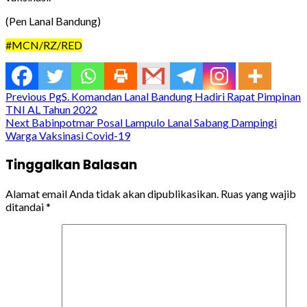
(Pen Lanal Bandung)
#MCN/RZ/RED
Continue
Previous
PgS. Komandan Lanal Bandung Hadiri Rapat Pimpinan
TNI AL Tahun 2022
Reading
Next
Babinpotmar Posal Lampulo Lanal Sabang Dampingi
Warga Vaksinasi Covid-19
Tinggalkan Balasan
Alamat email Anda tidak akan dipublikasikan.
Ruas yang wajib
ditandai
*