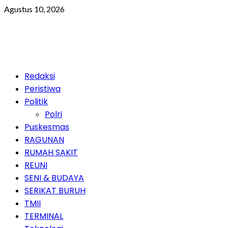
Skip
Agustus 10, 2026
to
content
Primary
Redaksi
Menu
Peristiwa
Politik
Polri
Puskesmas
RAGUNAN
RUMAH SAKIT
REUNI
SENI & BUDAYA
SERIKAT BURUH
TMII
TERMINAL