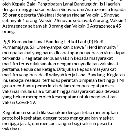
oleh Kepala Balai Pengobatan Lanal Bandung dr. Iis Haeriah
dengan menggunakan Vaksin Sinovac dan Astrazeneca kepada
55 orang peserta Vaksinasi dengan rincian Vaksin 1 Sinovac
sebanyak 1 orang, Vaksin 2 Sinovac sebanyak 6 orang, Vaksin 1
Astrazeneca sebanyak 3 orang dan Vaksin 3 Astrazeneca 45
orang.
PgS. Komandan Lanal Bandung Letkol Laut (P) Budi
Purnamajaya, S.H., menyampaikan bahwa “Herd immunity”
merupakan hal yang harus dicapai agar penyebaran virus dapat
terkendali. Kegiatan serbuan vaksin kepada masyarakat
maritim terus dilaksanakan dengan menyediakan vaksinasi
pertama, kedua dan ketiga. Ditujukan kepada masyarakat
maritim yang berada di wilayah kerja Lanal Bandung. Kegiatan
ini, sebagai realisasi terhadap perintah pimpinan tertinggi TNI
guna membantu pemerintah dalam mempercepat proses
vaksinasi mulai usia 6 tahun hingga masyarakat usia dewasa
yang belum memperoleh kesempatan untuk mendapatkan
vaksin Covid-19.
Kegiatan tersebut dilaksanakan dengan tetap menerapkan
protokol kesehatan, dengan tetap menggunakan masker,
menjaga jarak, dan mencuci tangan bagi seluruh peserta
vaksinasi.