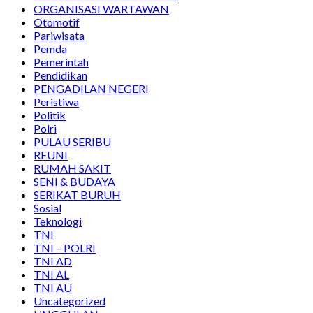
ORGANISASI WARTAWAN
Otomotif
Pariwisata
Pemda
Pemerintah
Pendidikan
PENGADILAN NEGERI
Peristiwa
Politik
Polri
PULAU SERIBU
REUNI
RUMAH SAKIT
SENI & BUDAYA
SERIKAT BURUH
Sosial
Teknologi
TNI
TNI – POLRI
TNI AD
TNI AL
TNI AU
Uncategorized