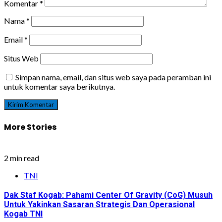
Komentar
*
Nama
*
Email
*
Situs Web
Simpan nama, email, dan situs web saya pada peramban ini
untuk komentar saya berikutnya.
More Stories
2 min read
TNI
Dak Staf Kogab: Pahami Center Of Gravity (CoG) Musuh
Untuk Yakinkan Sasaran Strategis Dan Operasional
Kogab TNI