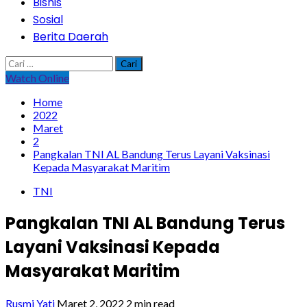
Bisnis
Sosial
Berita Daerah
Cari
untuk:
Watch Online
Home
2022
Maret
2
Pangkalan TNI AL Bandung Terus Layani Vaksinasi
Kepada Masyarakat Maritim
TNI
Pangkalan TNI AL Bandung Terus
Layani Vaksinasi Kepada
Masyarakat Maritim
Rusmi Yati
Maret 2, 2022
2 min read