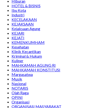
Hiburan
HOTEL & BISNIS
Ibu Kota
Industri
KECELAKAAN
KEJAKSAAN
Kejaksaan Agung
KEJARI
KEJATI
KEMENKUMHAM
Kesehatan
Klinik Kecantikan
Kriminal & Hukum
Kuliner
MAHKAMAH AGUNG RI
MAHKAMAH KONSTITUSI
Margasatwa
Musik
Nasional
NOTARIS
Olah Raga
OPINI
Organisasi
ORGANISASI MASYARAKAT