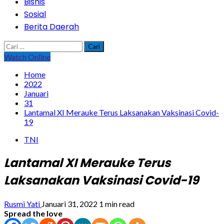
Bisnis
Sosial
Berita Daerah
Cari
untuk:
Watch Online
Home
2022
Januari
31
Lantamal XI Merauke Terus Laksanakan Vaksinasi Covid-
19
TNI
Lantamal XI Merauke Terus
Laksanakan Vaksinasi Covid-19
Rusmi Yati
Januari 31, 2022
1 min read
Spread the love