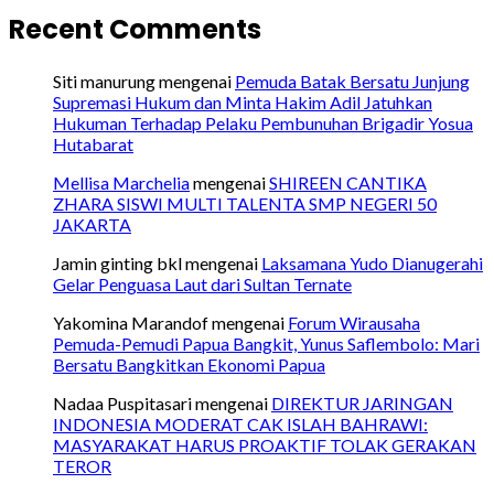
Recent Comments
Siti manurung
mengenai
Pemuda Batak Bersatu Junjung
Supremasi Hukum dan Minta Hakim Adil Jatuhkan
Hukuman Terhadap Pelaku Pembunuhan Brigadir Yosua
Hutabarat
Mellisa Marchelia
mengenai
SHIREEN CANTIKA
ZHARA SISWI MULTI TALENTA SMP NEGERI 50
JAKARTA
Jamin ginting bkl
mengenai
Laksamana Yudo Dianugerahi
Gelar Penguasa Laut dari Sultan Ternate
Yakomina Marandof
mengenai
Forum Wirausaha
Pemuda-Pemudi Papua Bangkit, Yunus Saflembolo: Mari
Bersatu Bangkitkan Ekonomi Papua
Nadaa Puspitasari
mengenai
DIREKTUR JARINGAN
INDONESIA MODERAT CAK ISLAH BAHRAWI:
MASYARAKAT HARUS PROAKTIF TOLAK GERAKAN
TEROR