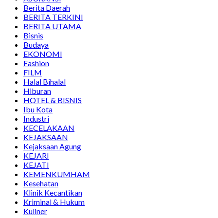
Berita Daerah
BERITA TERKINI
BERITA UTAMA
Bisnis
Budaya
EKONOMI
Fashion
FILM
Halal Bihalal
Hiburan
HOTEL & BISNIS
Ibu Kota
Industri
KECELAKAAN
KEJAKSAAN
Kejaksaan Agung
KEJARI
KEJATI
KEMENKUMHAM
Kesehatan
Klinik Kecantikan
Kriminal & Hukum
Kuliner