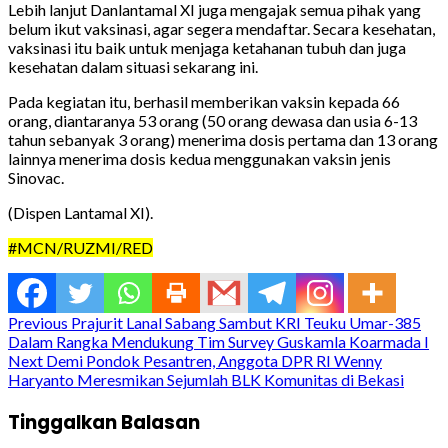
Lebih lanjut Danlantamal XI juga mengajak semua pihak yang
belum ikut vaksinasi, agar segera mendaftar. Secara kesehatan,
vaksinasi itu baik untuk menjaga ketahanan tubuh dan juga
kesehatan dalam situasi sekarang ini.
Pada kegiatan itu, berhasil memberikan vaksin kepada 66
orang, diantaranya 53 orang (50 orang dewasa dan usia 6-13
tahun sebanyak 3 orang) menerima dosis pertama dan 13 orang
lainnya menerima dosis kedua menggunakan vaksin jenis
Sinovac.
(Dispen Lantamal XI).
#MCN/RUZMI/RED
Continue
Previous
Prajurit Lanal Sabang Sambut KRI Teuku Umar-385
Dalam Rangka Mendukung Tim Survey Guskamla Koarmada I
Reading
Next
Demi Pondok Pesantren, Anggota DPR RI Wenny
Haryanto Meresmikan Sejumlah BLK Komunitas di Bekasi
Tinggalkan Balasan