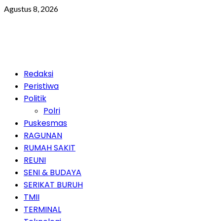
Skip
Agustus 8, 2026
to
content
Primary
Redaksi
Menu
Peristiwa
Politik
Polri
Puskesmas
RAGUNAN
RUMAH SAKIT
REUNI
SENI & BUDAYA
SERIKAT BURUH
TMII
TERMINAL