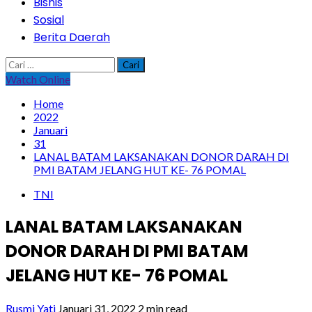
Bisnis
Sosial
Berita Daerah
Cari
untuk:
Watch Online
Home
2022
Januari
31
LANAL BATAM LAKSANAKAN DONOR DARAH DI
PMI BATAM JELANG HUT KE- 76 POMAL
TNI
LANAL BATAM LAKSANAKAN
DONOR DARAH DI PMI BATAM
JELANG HUT KE- 76 POMAL
Rusmi Yati
Januari 31, 2022
2 min read