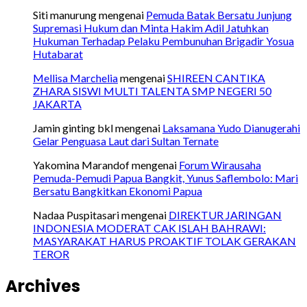
Siti manurung
mengenai
Pemuda Batak Bersatu Junjung
Supremasi Hukum dan Minta Hakim Adil Jatuhkan
Hukuman Terhadap Pelaku Pembunuhan Brigadir Yosua
Hutabarat
Mellisa Marchelia
mengenai
SHIREEN CANTIKA
ZHARA SISWI MULTI TALENTA SMP NEGERI 50
JAKARTA
Jamin ginting bkl
mengenai
Laksamana Yudo Dianugerahi
Gelar Penguasa Laut dari Sultan Ternate
Yakomina Marandof
mengenai
Forum Wirausaha
Pemuda-Pemudi Papua Bangkit, Yunus Saflembolo: Mari
Bersatu Bangkitkan Ekonomi Papua
Nadaa Puspitasari
mengenai
DIREKTUR JARINGAN
INDONESIA MODERAT CAK ISLAH BAHRAWI:
MASYARAKAT HARUS PROAKTIF TOLAK GERAKAN
TEROR
Archives