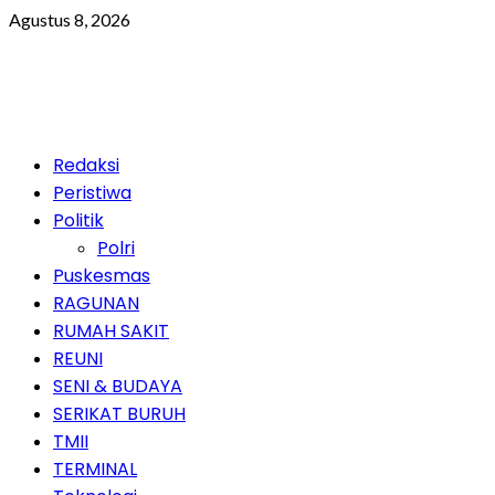
Skip
Agustus 8, 2026
to
content
Primary
Redaksi
Menu
Peristiwa
Politik
Polri
Puskesmas
RAGUNAN
RUMAH SAKIT
REUNI
SENI & BUDAYA
SERIKAT BURUH
TMII
TERMINAL