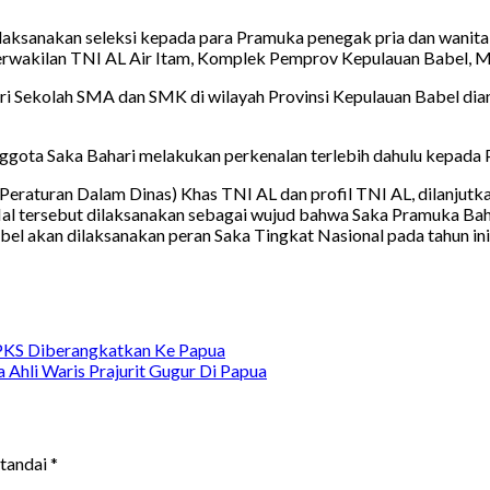
laksanakan seleksi kepada para Pramuka penegak pria dan wanita
erwakilan TNI AL Air Itam, Komplek Pemprov Kepulauan Babel, M
ri Sekolah SMA dan SMK di wilayah Provinsi Kepulauan Babel dia
ggota Saka Bahari melakukan perkenalan terlebih dahulu kepada
eraturan Dalam Dinas) Khas TNI AL dan profil TNI AL, dilanjutkan
l tersebut dilaksanakan sebagai wujud bahwa Saka Pramuka Baha
abel akan dilaksanakan peran Saka Tingkat Nasional pada tahun ini
1/PKS Diberangkatkan Ke Papua
Ahli Waris Prajurit Gugur Di Papua
itandai
*