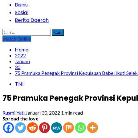
Bisnis
Sosial
Berita Daerah
Cari
untuk:
Watch Online
Home
2022
Januari
30
75 Pramuka Penegak Provinsi Kepulauan Babel Ikuti Selek
TNI
75 Pramuka Penegak Provinsi Kepul
Rusmi Yati
Januari 30, 2022
1 min read
Spread the love