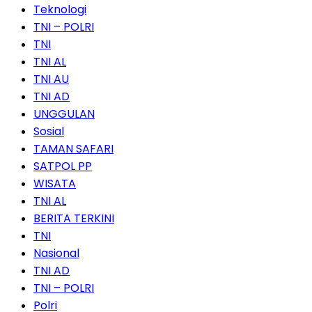
Teknologi
TNI – POLRI
TNI
TNI AL
TNI AU
TNI AD
UNGGULAN
Sosial
TAMAN SAFARI
SATPOL PP
WISATA
TNI AL
BERITA TERKINI
TNI
Nasional
TNI AD
TNI – POLRI
Polri