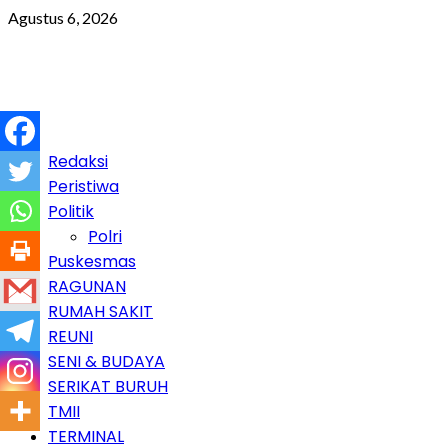
Skip
Agustus 6, 2026
to
content
Primary
Redaksi
Menu
Peristiwa
Politik
Polri
Puskesmas
RAGUNAN
RUMAH SAKIT
REUNI
SENI & BUDAYA
SERIKAT BURUH
TMII
TERMINAL