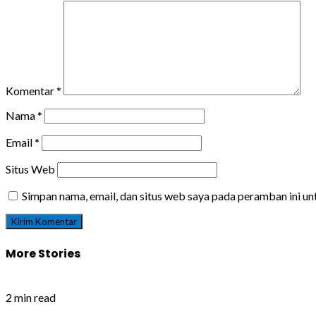
Komentar
*
Nama
*
Email
*
Situs Web
Simpan nama, email, dan situs web saya pada peramban ini u
More Stories
2 min read