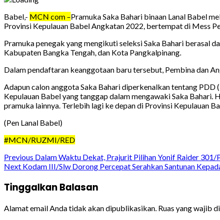
Babel,-
MCN com –
Pramuka Saka Bahari binaan Lanal Babel me
Provinsi Kepulauan Babel Angkatan 2022, bertempat di Mess P
Pramuka penegak yang mengikuti seleksi Saka Bahari berasal da
Kabupaten Bangka Tengah, dan Kota Pangkalpinang.
Dalam pendaftaran keanggotaan baru tersebut, Pembina dan An
Adapun calon anggota Saka Bahari diperkenalkan tentang PDD (P
Kepulauan Babel yang tanggap dalam mengawaki Saka Bahari. Ha
pramuka lainnya. Terlebih lagi ke depan di Provinsi Kepulauan B
(Pen Lanal Babel)
#MCN/RUZMI/RED
Continue
Previous
Dalam Waktu Dekat, Prajurit Pilihan Yonif Raider 30
Next
Kodam III/Slw Dorong Percepat Serahkan Santunan Kepada 
Reading
Tinggalkan Balasan
Alamat email Anda tidak akan dipublikasikan.
Ruas yang wajib d