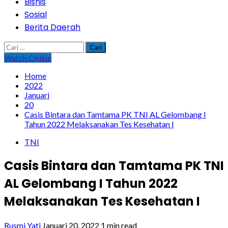
Bisnis
Sosial
Berita Daerah
Cari
untuk:
Watch Online
Home
2022
Januari
20
Casis Bintara dan Tamtama PK TNI AL Gelombang I
Tahun 2022 Melaksanakan Tes Kesehatan I
TNI
Casis Bintara dan Tamtama PK TNI
AL Gelombang I Tahun 2022
Melaksanakan Tes Kesehatan I
Rusmi Yati
Januari 20, 2022
1 min read