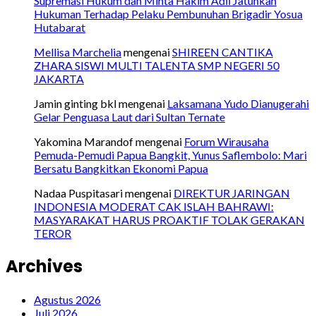
Supremasi Hukum dan Minta Hakim Adil Jatuhkan
Hukuman Terhadap Pelaku Pembunuhan Brigadir Yosua
Hutabarat
Mellisa Marchelia
mengenai
SHIREEN CANTIKA
ZHARA SISWI MULTI TALENTA SMP NEGERI 50
JAKARTA
Jamin ginting bkl
mengenai
Laksamana Yudo Dianugerahi
Gelar Penguasa Laut dari Sultan Ternate
Yakomina Marandof
mengenai
Forum Wirausaha
Pemuda-Pemudi Papua Bangkit, Yunus Saflembolo: Mari
Bersatu Bangkitkan Ekonomi Papua
Nadaa Puspitasari
mengenai
DIREKTUR JARINGAN
INDONESIA MODERAT CAK ISLAH BAHRAWI:
MASYARAKAT HARUS PROAKTIF TOLAK GERAKAN
TEROR
Archives
Agustus 2026
Juli 2026