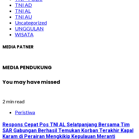
TNI AD
TNI AL
TNI AU
Uncategorized
UNGGULAN
WISATA
MEDIA PATNER
MEDIA PENDUKUNG
You may have missed
2 min read
Peristiwa
Respons Cepat Pos TNI AL Selatpanjang Bersama Tim
SAR Gabungan Berhasil Temukan Korban Terakhir Kapal
Karam di Perairan Mengkikip Kepulauan Meranti