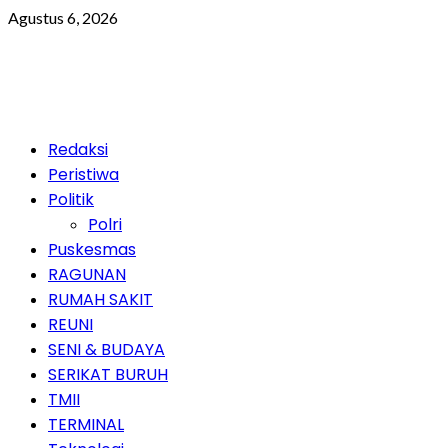
Skip
Agustus 6, 2026
to
content
Primary
Redaksi
Menu
Peristiwa
Politik
Polri
Puskesmas
RAGUNAN
RUMAH SAKIT
REUNI
SENI & BUDAYA
SERIKAT BURUH
TMII
TERMINAL